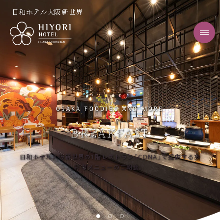
日和ホテル大阪新世界
OSAKA FOODIES AND MORE
OSAKA FOODIES AND MORE
BREAKFAST
BREAKFAST
日和ホテル大阪新世界の1階レストラン「CONA」で提供する多
地元「浪速区」で親しまれる食材を取り入れたバリエーション
豊かなお料理が並びます。
彩なメニューのご朝食。