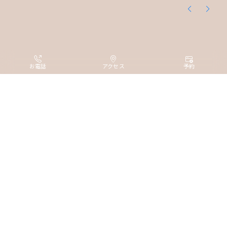
お電話
アクセス
予約
全客室のうち6割以上が18㎡以上
日和ホテル大阪新世界
ワンランク上のホテルステイ
ワンランク上のホテルステイ
観光を存分に楽しんだら、
MY HUB of Happiness
コンディションを整える
なんばに電車でたったの4分、
居心地のよい快適なお部屋。
通天閣すぐそばの駅近ホテル。