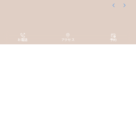
お電話
アクセス
予約
全客室のうち6割以上が18㎡以上
ワンランク上のホテルステイ
観光を存分に楽しんだら、
MY HUB of Happiness
コンディションを整える
なんばに電車でたったの4分、
居心地のよい快適なお部屋。
通天閣すぐそばの駅近ホテル。