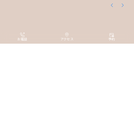
お電話
アクセス
予約
全客室のうち6割以上が18㎡以上
ワンランク上のホテルステイ
観光を存分に楽しんだら、
MY HUB of Happiness
コンディションを整える
なんばに電車でたったの4分、
居心地のよい快適なお部屋。
通天閣すぐそばの駅近ホテル。