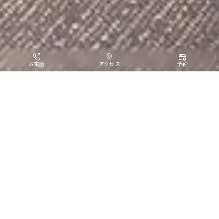
お電話
アクセス
予約
全客室のうち6割以上が18㎡以上
ワンランク上のホテルステイ
観光を存分に楽しんだら、
コンディションを整える
居心地のよい快適なお部屋。