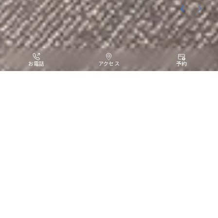
お電話
アクセス
予約
全客室のうち6割以上が18㎡以上
ワンランク上のホテルステイ
観光を存分に楽しんだら、
コンディションを整える
居心地のよい快適なお部屋。